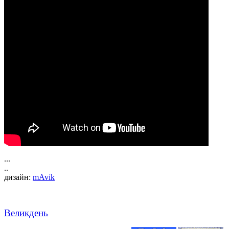
...
..
дизайн:
mAvik
Великдень